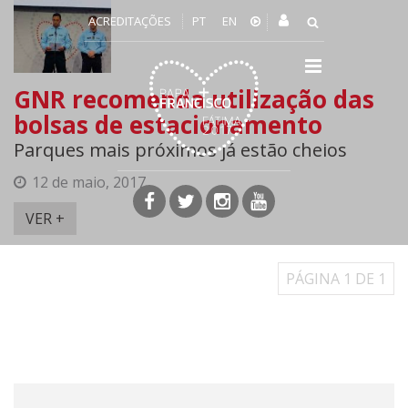
ACREDITAÇÕES
PT
EN
Toggle
navigation
GNR recomenda utilização das
bolsas de estacionamento
Parques mais próximos já estão cheios
12 de maio, 2017
Página facebook
Página twitter
Página instagram
Página youtube
VER +
PÁGINA 1 DE 1