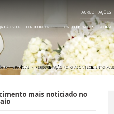
ACREDITAÇÕES
JÁ CÁ ESTOU
TENHO INTERESSE
CONCELEBRANTES
FÁTIMA
A
e
ÍCIO
NOTÍCIAS
PEREGRINAÇÃO FOI O ACONTECIMENTO MAIS
ecimento mais noticiado no
aio