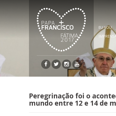
EU VOU
IMPRENS
Página facebook
Página twitter
Página instagram
Página youtub
IN
Peregrinação foi o acont
mundo entre 12 e 14 de m