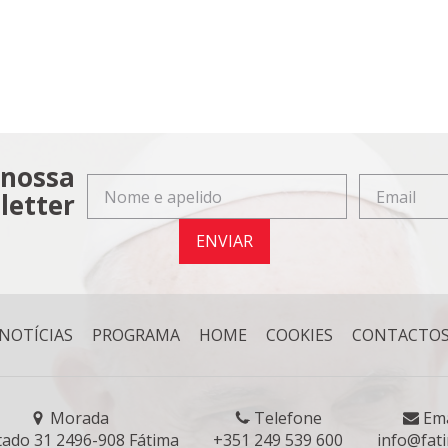
 nossa
letter
ENVIAR
NOTÍCIAS
PROGRAMA
HOME
COOKIES
CONTACTO
Morada
Telefone
Ema
tado 31 2496-908 Fátima
+351 249 539 600
info@fat