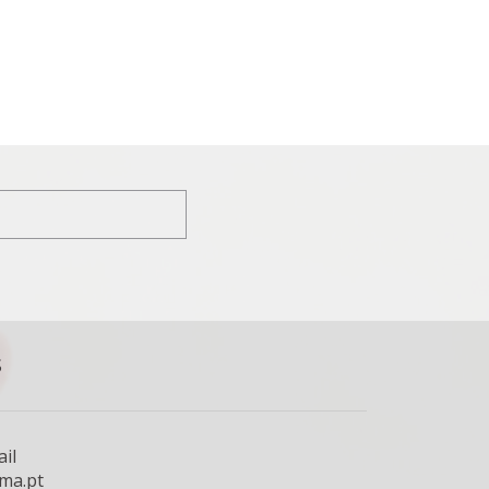
S
il
ima.pt