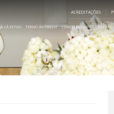
ACREDITAÇÕES
P
JÁ CÁ ESTOU
TENHO INTERESSE
CONCELEBRANTES
FÁTIMA
A
e