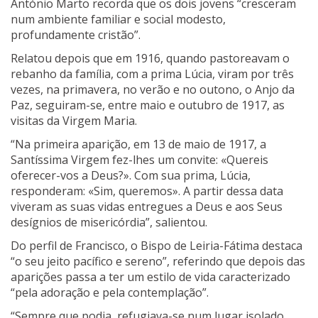
António Marto recorda que os dois jovens “cresceram
num ambiente familiar e social modesto,
profundamente cristão”.
Relatou depois que em 1916, quando pastoreavam o
rebanho da família, com a prima Lúcia, viram por três
vezes, na primavera, no verão e no outono, o Anjo da
Paz, seguiram-se, entre maio e outubro de 1917, as
visitas da Virgem Maria.
“Na primeira aparição, em 13 de maio de 1917, a
Santíssima Virgem fez-lhes um convite: «Quereis
oferecer-vos a Deus?». Com sua prima, Lúcia,
responderam: «Sim, queremos». A partir dessa data
viveram as suas vidas entregues a Deus e aos Seus
desígnios de misericórdia”, salientou.
Do perfil de Francisco, o Bispo de Leiria-Fátima destaca
“o seu jeito pacífico e sereno”, referindo que depois das
aparições passa a ter um estilo de vida caracterizado
“pela adoração e pela contemplação”.
“Sempre que podia, refugiava-se num lugar isolado