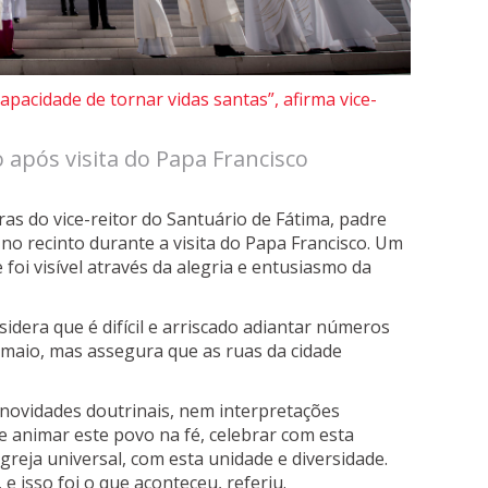
pacidade de tornar vidas santas”, afirma vice-
o após visita do Papa Francisco
as do vice-reitor do Santuário de Fátima, padre
u no recinto durante a visita do Papa Francisco. Um
foi visível através da alegria e entusiasmo da
sidera que é difícil e arriscado adiantar números
 maio, mas assegura que as ruas da cidade
novidades doutrinais, nem interpretações
e animar este povo na fé, celebrar com esta
reja universal, com esta unidade e diversidade.
 e isso foi o que aconteceu, referiu.