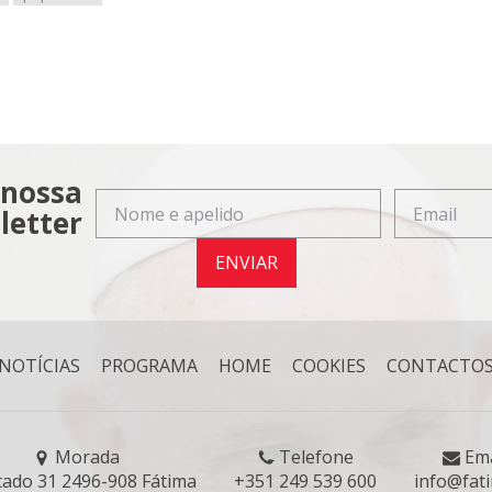
 nossa
letter
ENVIAR
NOTÍCIAS
PROGRAMA
HOME
COOKIES
CONTACTO
Morada
Telefone
Ema
tado 31 2496-908 Fátima
+351 249 539 600
info@fat