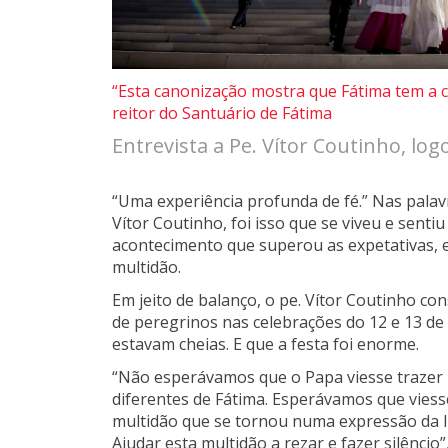
“Esta canonização mostra que Fátima tem a ca
reitor do Santuário de Fátima
Entrevista a Pe. Vítor Coutinho, log
“Uma experiência profunda de fé.” Nas palavr
Vítor Coutinho, foi isso que se viveu e senti
acontecimento que superou as expetativas, e 
multidão.
Em jeito de balanço, o pe. Vítor Coutinho con
de peregrinos nas celebrações do 12 e 13 de
estavam cheias. E que a festa foi enorme.
“Não esperávamos que o Papa viesse trazer 
diferentes de Fátima. Esperávamos que viess
multidão que se tornou numa expressão da Ig
Ajudar esta multidão a rezar e fazer silêncio”,