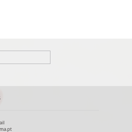
S
il
ima.pt