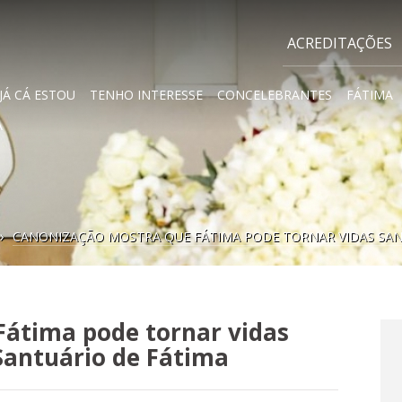
ACREDITAÇÕES
JÁ CÁ ESTOU
TENHO INTERESSE
CONCELEBRANTES
FÁTIMA
A
e
CANONIZAÇÃO MOSTRA QUE FÁTIMA PODE TORNAR VIDAS SANT
Fátima pode tornar vidas
 Santuário de Fátima