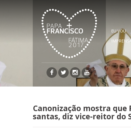
EU VOU
IMPRENS
Página facebook
Página twitter
Página instagram
Página youtub
Canonização mostra que 
santas, diz vice-reitor do