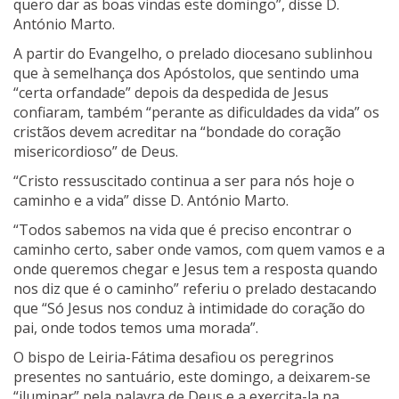
quero dar as boas vindas este domingo”, disse D.
António Marto.
A partir do Evangelho, o prelado diocesano sublinhou
que à semelhança dos Apóstolos, que sentindo uma
“certa orfandade” depois da despedida de Jesus
confiaram, também “perante as dificuldades da vida” os
cristãos devem acreditar na “bondade do coração
misericordioso” de Deus.
“Cristo ressuscitado continua a ser para nós hoje o
caminho e a vida” disse D. António Marto.
“Todos sabemos na vida que é preciso encontrar o
caminho certo, saber onde vamos, com quem vamos e a
onde queremos chegar e Jesus tem a resposta quando
nos diz que é o caminho” referiu o prelado destacando
que “Só Jesus nos conduz à intimidade do coração do
pai, onde todos temos uma morada”.
O bispo de Leiria-Fátima desafiou os peregrinos
presentes no santuário, este domingo, a deixarem-se
“iluminar” pela palavra de Deus e a exercita-la na